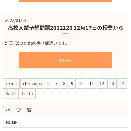
2022/01/19
高校入試予想問題2022120 12月17日の授業から
x
y
訂正 (2)の
は
の書き間違いです。
MORE
« First
‹ Previous
6
7
8
9
10
11
12
13
14
Next ›
Last »
HOME