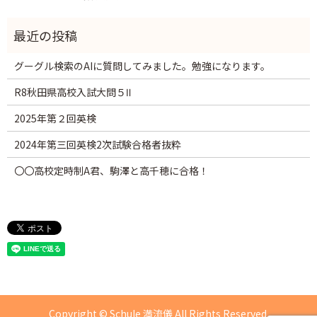
グーグル検索のAIに質問してみました。勉強になります。
R8秋田県高校入試大問５Ⅱ
2025年第２回英検
2024年第三回英検2次試験合格者抜粋
〇〇高校定時制A君、駒澤と高千穂に合格！
Copyright © Schule 満流儀 All Rights Reserved.