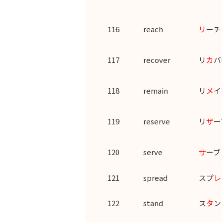
116
reach
リ
ーチ
117
recover
リ
カ
バ
118
remain
リ
メ
イ
119
reserve
リ
ザ
ー
120
serve
サ
ーブ
121
spread
スプ
レ
122
stand
ス
タ
ン