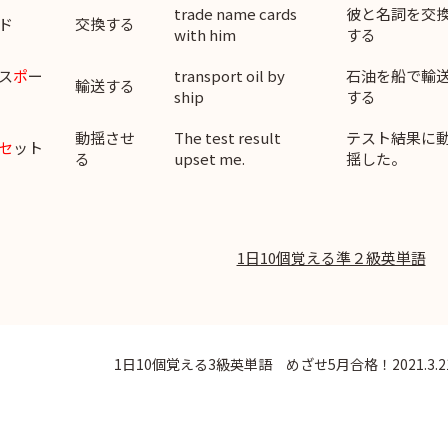
trade name cards
彼と名詞を交
ド
交換する
with him
する
ス
ポ
ー
transport oil by
石油を船で輸
輸送する
ship
する
動揺させ
The test result
テスト結果に
セ
ット
る
upset me.
揺した。
1日10個覚える準２級英単語
1日10個覚える3級英単語 めざせ5月合格！2021.3.2