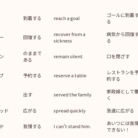
ゴールに到着
到着する
reach a goal
る
recover from a
病気から回復
ー
回復する
sickness
る
のままで
ン
remain silent.
口を閉ざす
ある
レストランを
ブ
予約する
reserve a table
約する
家政婦として
出す
served the family
く
ッド
広がる
spread quickly
急速に広がる
あいつには我
ド
我慢する
I can’t stand him.
できない！