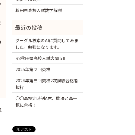
換
秋田県高校入試数学解説
送
グーグル検索のAIに質問してみま
動
した。勉強になります。
R8秋田県高校入試大問５Ⅱ
2025年第２回英検
2024年第三回英検2次試験合格者
抜粋
〇〇高校定時制A君、駒澤と高千
穂に合格！
1