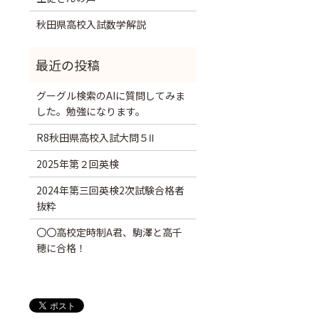
秋田県高校入試数学解説
グーグル検索のAIに質問してみま
した。勉強になります。
R8秋田県高校入試大問５Ⅱ
2025年第２回英検
2024年第三回英検2次試験合格者
抜粋
〇〇高校定時制A君、駒澤と高千
穂に合格！