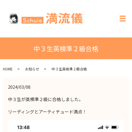
メ
中３生英検準２級合格
HOME
お知らせ
中３生英検準２級合格
2024/03/08
中３生が英検準２級に合格しました。
リーディングとアーティチュード満点！