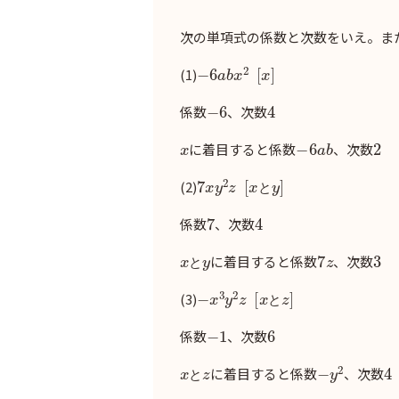
次の単項式の係数と次数をいえ。また
−
6
a
b
x
2
[
x
]
(1)
−
6
4
係数
、次数
x
−
6
a
b
2
に着目すると係数
、次数
7
x
y
2
z
[
y
x
]
と
(2)
と
7
4
係数
、次数
x
y
と
7
z
3
に着目すると係数
、次数
と
−
x
3
y
2
z
[
z
x
]
と
(3)
と
−
1
6
係数
、次数
x
z
と
−
y
2
4
に着目すると係数
、次数
と