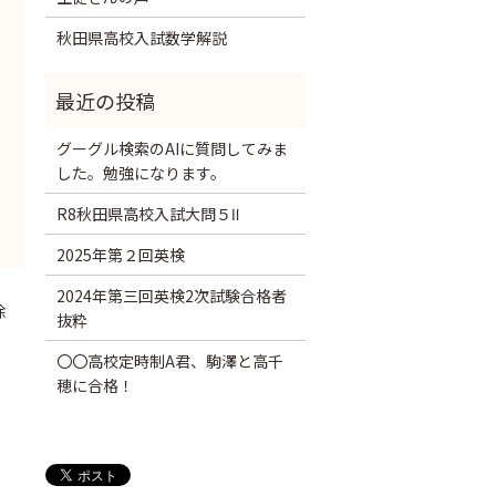
秋田県高校入試数学解説
グーグル検索のAIに質問してみま
した。勉強になります。
R8秋田県高校入試大問５Ⅱ
2025年第２回英検
2024年第三回英検2次試験合格者
除
抜粋
〇〇高校定時制A君、駒澤と高千
穂に合格！