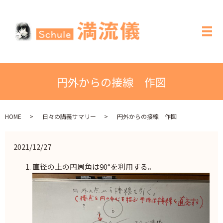
メ
円外からの接線 作図
HOME
日々の講義サマリー
円外からの接線 作図
2021/12/27
直径の上の円周角は90°を利用する。