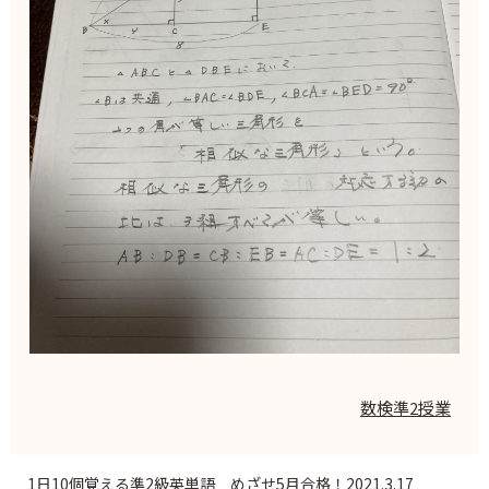
数検準2授業
1日10個覚える準2級英単語 めざせ5月合格！2021.3.17