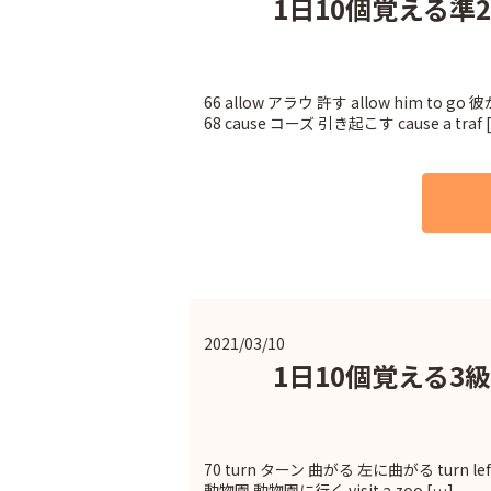
1日10個覚える準2
66 allow アラウ 許す allow him to 
68 cause コーズ 引き起こす cause a traf 
2021/03/10
1日10個覚える3級
70 turn ターン 曲がる 左に曲がる turn left
動物園 動物園に行く visit a zoo […]