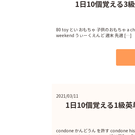
1日10個覚える3級
80 toy とい おもちゃ 子供のおもちゃ a chid’
weekend うぃーくえんど 週末 先週 […]
2021/03/11
1日10個覚える1級英単
condone かんどうん を許す condone h