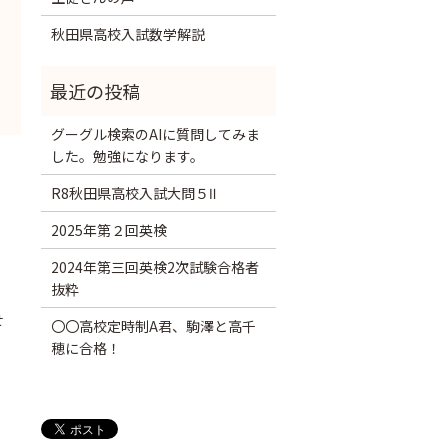
秋田県高校入試数学解説
グーグル検索のAIに質問してみま
した。勉強になります。
R8秋田県高校入試大問５Ⅱ
2025年第２回英検
2024年第三回英検2次試験合格者
抜粋
せ
〇〇高校定時制A君、駒澤と高千
穂に合格！