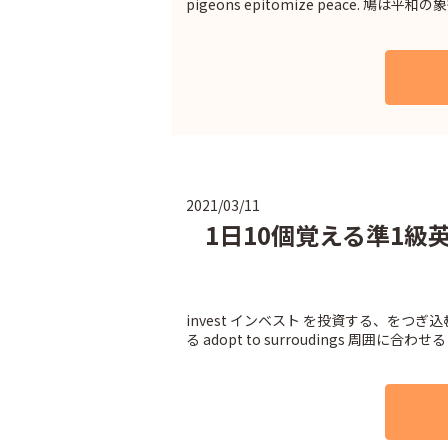
pigeons epitomize peace. 鳩は平和の
2021/03/11
1日10個覚える準1級英単
invest インベスト を投資する、をつぎ込む 
る adopt to surroudings 周囲に合わせる