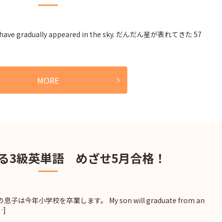
ve gradually appeared in the sky. だんだん星が表れてきた 57
MORE
える3級英単語 めざせ5月合格！
息子は今年小学校を卒業します。 My son will graduate from an
…]